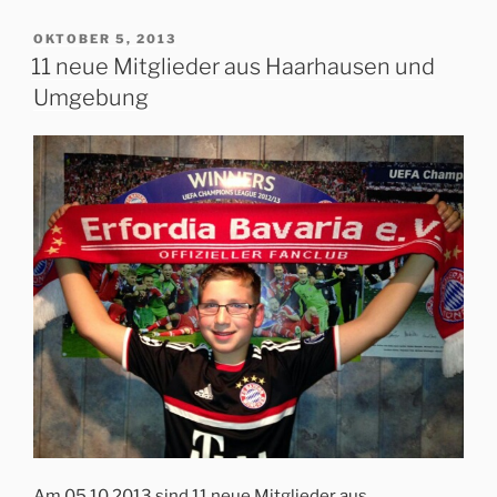
VERÖFFENTLICHT
OKTOBER 5, 2013
AM
11 neue Mitglieder aus Haarhausen und
Umgebung
Am 05.10.2013 sind 11 neue Mitglieder aus