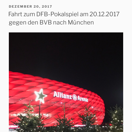
VERÖFFENTLICHT
DEZEMBER 20, 2017
AM
Fahrt zum DFB-Pokalspiel am 20.12.2017
gegen den BVB nach München