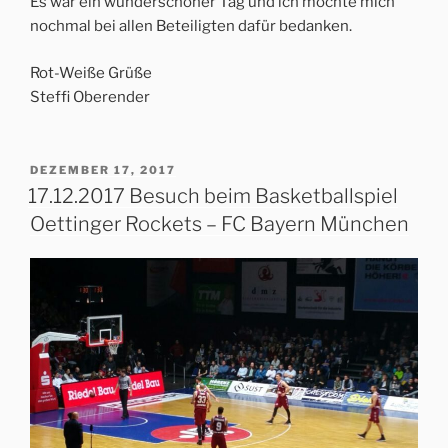
Es war ein wunderschöner Tag und ich möchte mich
nochmal bei allen Beteiligten dafür bedanken.
Rot-Weiße Grüße
Steffi Oberender
VERÖFFENTLICHT
DEZEMBER 17, 2017
AM
17.12.2017 Besuch beim Basketballspiel
Oettinger Rockets – FC Bayern München