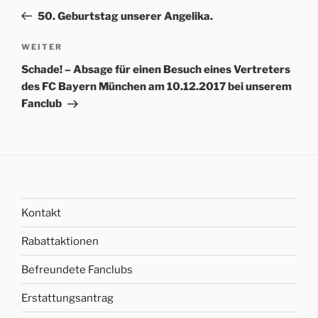
Navigation
Beitrag
50. Geburtstag unserer Angelika.
Nächster
WEITER
Beitrag
Schade! – Absage für einen Besuch eines Vertreters
des FC Bayern München am 10.12.2017 bei unserem
Fanclub
Kontakt
Rabattaktionen
Befreundete Fanclubs
Erstattungsantrag