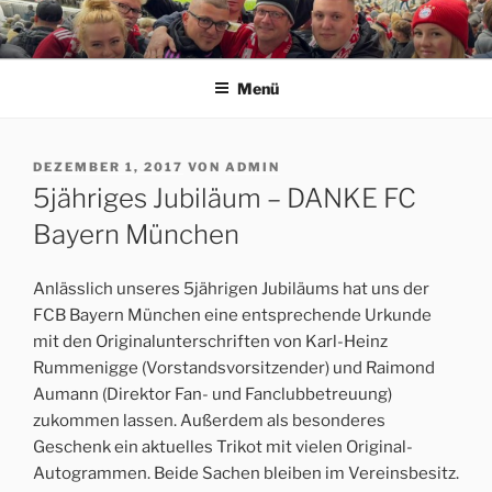
Zum
Inhalt
ERFORDIA BAVARIA E.V.
Herzlich Willkommen auf der Homepage des Erfurter FC Bayern
springen
München Fanclubs Erfordia Bavaria e.V.
Menü
VERÖFFENTLICHT
DEZEMBER 1, 2017
VON
ADMIN
AM
5jähriges Jubiläum – DANKE FC
Bayern München
Anlässlich unseres 5jährigen Jubiläums hat uns der
FCB Bayern München eine entsprechende Urkunde
mit den Originalunterschriften von Karl-Heinz
Rummenigge (Vorstandsvorsitzender) und Raimond
Aumann (Direktor Fan- und Fanclubbetreuung)
zukommen lassen. Außerdem als besonderes
Geschenk ein aktuelles Trikot mit vielen Original-
Autogrammen. Beide Sachen bleiben im Vereinsbesitz.