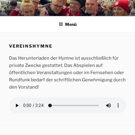
Zum
Inhalt
ERFORDIA BAVARIA E.V.
Herzlich Willkommen auf der Homepage des Erfurter FC Bayern
springen
München Fanclubs Erfordia Bavaria e.V.
Menü
VEREINSHYMNE
Das Herunterladen der Hymne ist ausschließlich für
private Zwecke gestattet. Das Abspielen auf
öffentlichen Veranstaltungen oder im Fernsehen oder
Rundfunk bedarf der schriftlichen Genehmigung durch
den Vorstand!