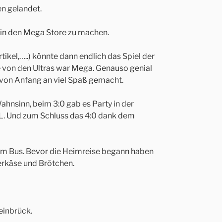
n gelandet.
 in den Mega Store zu machen.
ikel,…..) könnte dann endlich das Spiel der
e von den Ultras war Mega. Genauso genial
 von Anfang an viel Spaß gemacht.
Wahnsinn, beim 3:0 gab es Party in der
. Und zum Schluss das 4:0 dank dem
zum Bus. Bevor die Heimreise begann haben
erkäse und Brötchen.
einbrück.