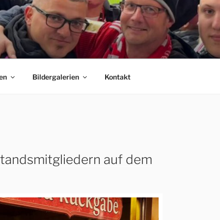
 E.V.
C Bayern München Fanclubs Erfordia Bavaria e.V.
en
Bildergalerien
Kontakt
standsmitgliedern auf dem