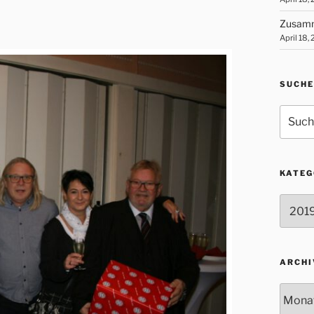
Zusamm
April 18,
SUCHE
Suche
nach:
KATEG
Katego
ARCHI
Archiv