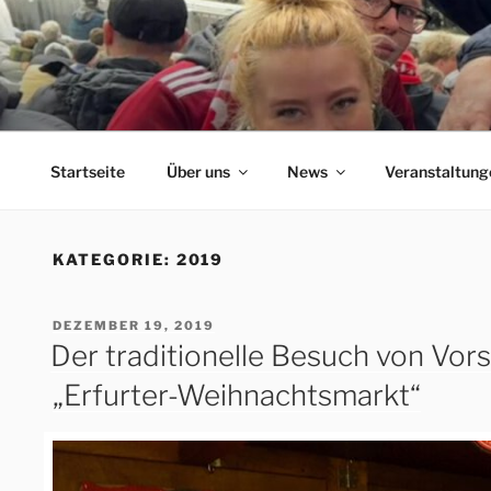
Zum
Inhalt
springen
ERFORDIA BAVARIA
Herzlich Willkommen auf der Homepage des Erfurter F
Startseite
Über uns
News
Veranstaltung
KATEGORIE:
2019
VERÖFFENTLICHT
DEZEMBER 19, 2019
AM
Der traditionelle Besuch von Vor
„Erfurter-Weihnachtsmarkt“