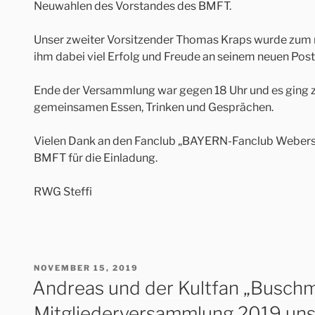
Neuwahlen des Vorstandes des BMFT.
Unser zweiter Vorsitzender Thomas Kraps wurde zum 
ihm dabei viel Erfolg und Freude an seinem neuen Post
Ende der Versammlung war gegen 18 Uhr und es ging z
gemeinsamen Essen, Trinken und Gesprächen.
Vielen Dank an den Fanclub „BAYERN-Fanclub Weberste
BMFT für die Einladung.
RWG Steffi
VERÖFFENTLICHT
NOVEMBER 15, 2019
AM
Andreas und der Kultfan „Buschm
Mitgliederversammlung 2019 un