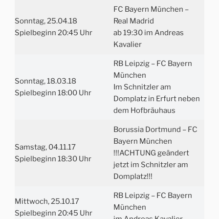
FC Bayern München –
Sonntag, 25.04.18
Real Madrid
Spielbeginn 20:45 Uhr
ab 19:30 im Andreas
Kavalier
RB Leipzig – FC Bayern
München
Sonntag, 18.03.18
Im Schnitzler am
Spielbeginn 18:00 Uhr
Domplatz in Erfurt neben
dem Hofbräuhaus
Borussia Dortmund – FC
Bayern München
Samstag, 04.11.17
!!!ACHTUNG geändert
Spielbeginn 18:30 Uhr
jetzt im Schnitzler am
Domplatz!!!
RB Leipzig – FC Bayern
Mittwoch, 25.10.17
München
Spielbeginn 20:45 Uhr