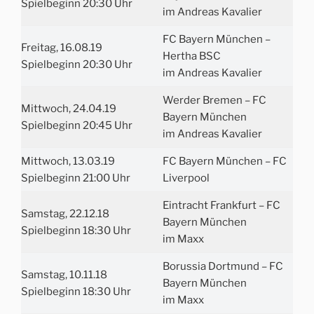
Spielbeginn 20:30 Uhr
im Andreas Kavalier
FC Bayern München –
Freitag, 16.08.19
Hertha BSC
Spielbeginn 20:30 Uhr
im Andreas Kavalier
Werder Bremen – FC
Mittwoch, 24.04.19
Bayern München
Spielbeginn 20:45 Uhr
im Andreas Kavalier
Mittwoch, 13.03.19
FC Bayern München – FC
Spielbeginn 21:00 Uhr
Liverpool
Eintracht Frankfurt – FC
Samstag, 22.12.18
Bayern München
Spielbeginn 18:30 Uhr
im Maxx
Borussia Dortmund – FC
Samstag, 10.11.18
Bayern München
Spielbeginn 18:30 Uhr
im Maxx