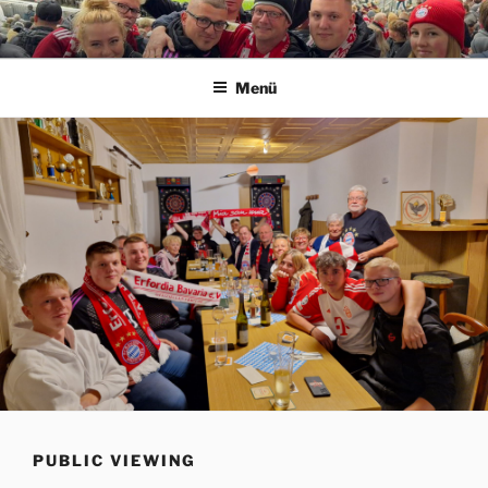
Zum
Inhalt
ERFORDIA BAVARIA E.V.
Herzlich Willkommen auf der Homepage des Erfurter FC Bayern
springen
München Fanclubs Erfordia Bavaria e.V.
Menü
PUBLIC VIEWING