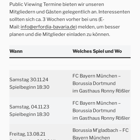
Public Viewing Termine bieten wir unseren
Mitgliedern und Gästen gelegentlich an. Interessenten
sollten sich ca. 3 Wochen vorher bei uns (E-
Mail:
info@erfordia-bavaria.de
) melden, um besser
planen und die Mitglieder einladen zu können.
Wann
Welches Spiel und Wo
FC Bayern München –
Samstag 30.11.24
Borussia Dortmund
Spielbeginn 18:30
im Gasthaus Ronny Rößler
FC Bayern München –
Samstag, 04.11.23
Borussia Dortmund
Spielbeginn 18:30
im Gasthaus Ronny Rößler
Borussia M’gladbach – FC
Freitag, 13.08.21
Bayern München