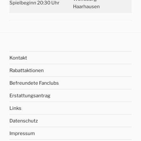
Spielbeginn 20:30 Uhr
Haarhausen
Kontakt
Rabattaktionen
Befreundete Fanclubs
Erstattungsantrag
Links
Datenschutz
Impressum