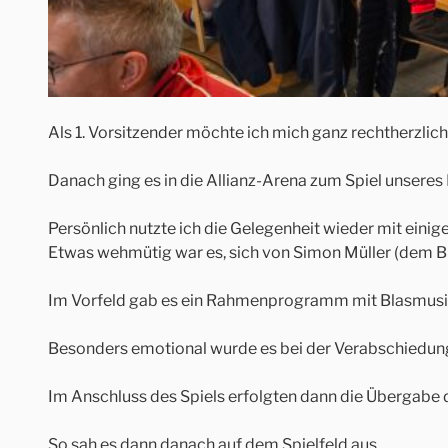
Als 1. Vorsitzender möchte ich mich ganz rechtherzli
Danach ging es in die Allianz-Arena zum Spiel unseres
Persönlich nutzte ich die Gelegenheit wieder mit ein
Etwas wehmütig war es, sich von Simon Müller (dem Br
Im Vorfeld gab es ein Rahmenprogramm mit Blasmusik
Besonders emotional wurde es bei der Verabschiedun
Im Anschluss des Spiels erfolgten dann die Übergabe 
So sah es dann danach auf dem Spielfeld aus.