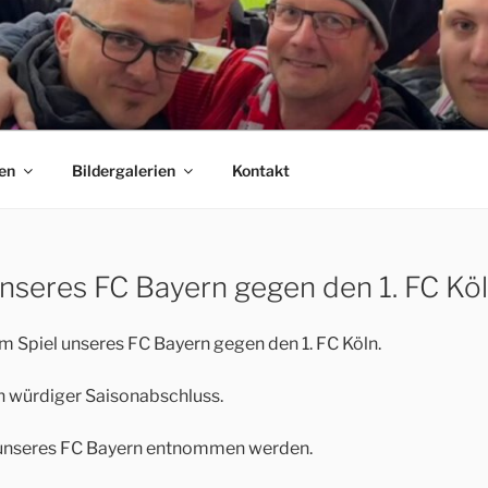
 E.V.
C Bayern München Fanclubs Erfordia Bavaria e.V.
en
Bildergalerien
Kontakt
unseres FC Bayern gegen den 1. FC Kö
 Spiel unseres FC Bayern gegen den 1. FC Köln.
n würdiger Saisonabschluss.
unseres FC Bayern entnommen werden.