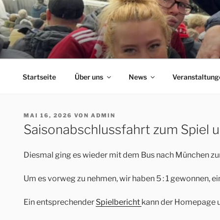
Zum
Inhalt
springen
ERFORDIA BAVARIA
Herzlich Willkommen auf der Homepage des Erfurter F
Startseite
Über uns
News
Veranstaltung
VERÖFFENTLICHT
MAI 16, 2026
VON
ADMIN
AM
Saisonabschlussfahrt zum Spiel 
Diesmal ging es wieder mit dem Bus nach München zum
Um es vorweg zu nehmen, wir haben 5 : 1 gewonnen, ei
Ein entsprechender
Spielbericht
kann der Homepage 