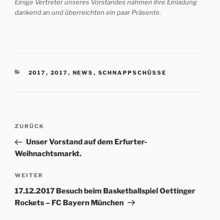
Einige Vertreter unseres Vorstandes nahmen ihre Einladung
dankend an und überreichten ein paar Präsente.
KATEGORIEN
2017
,
2017
,
NEWS
,
SCHNAPPSCHÜSSE
Beitrags-
Vorheriger
ZURÜCK
Navigation
Beitrag
Unser Vorstand auf dem Erfurter-
Weihnachtsmarkt.
Nächster
WEITER
Beitrag
17.12.2017 Besuch beim Basketballspiel Oettinger
Rockets – FC Bayern München