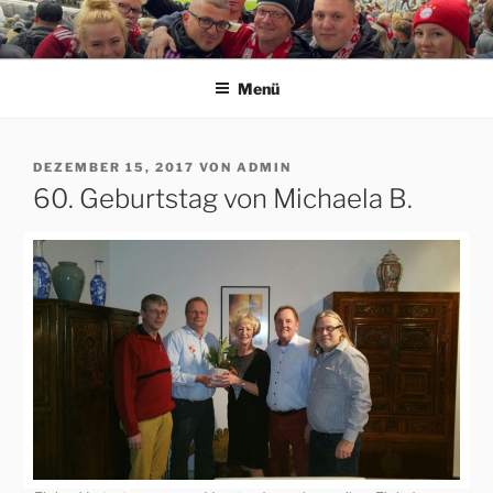
Zum
Inhalt
ERFORDIA BAVARIA E.V.
Herzlich Willkommen auf der Homepage des Erfurter FC Bayern
springen
München Fanclubs Erfordia Bavaria e.V.
Menü
VERÖFFENTLICHT
DEZEMBER 15, 2017
VON
ADMIN
AM
60. Geburtstag von Michaela B.