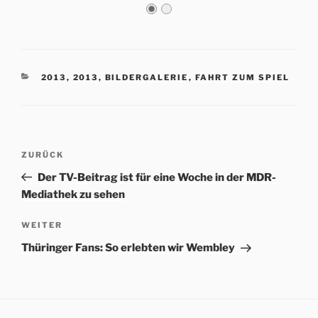
KATEGORIEN
2013
,
2013
,
BILDERGALERIE
,
FAHRT ZUM SPIEL
Beitrags-
Vorheriger
ZURÜCK
Navigation
Beitrag
Der TV-Beitrag ist für eine Woche in der MDR-
Mediathek zu sehen
Nächster
WEITER
Beitrag
Thüringer Fans: So erlebten wir Wembley