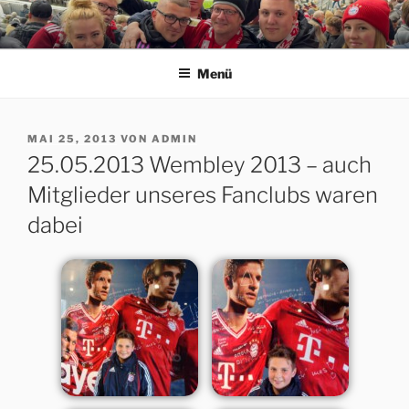
Zum
Inhalt
ERFORDIA BAVARIA E.V.
Herzlich Willkommen auf der Homepage des Erfurter FC Bayern
springen
München Fanclubs Erfordia Bavaria e.V.
Menü
VERÖFFENTLICHT
MAI 25, 2013
VON
ADMIN
AM
25.05.2013 Wembley 2013 – auch
Mitglieder unseres Fanclubs waren
dabei