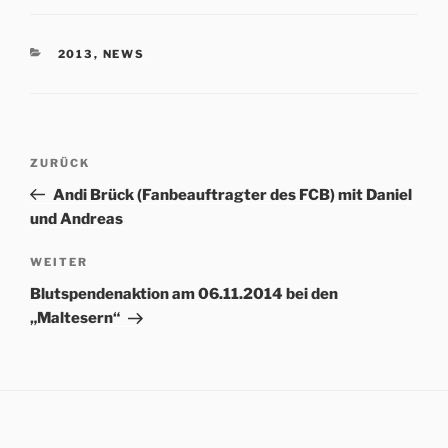
KATEGORIEN
2013
,
NEWS
Beitrags-
Vorheriger
ZURÜCK
Navigation
Beitrag
Andi Brück (Fanbeauftragter des FCB) mit Daniel
und Andreas
Nächster
WEITER
Beitrag
Blutspendenaktion am 06.11.2014 bei den
„Maltesern“