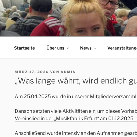
Zum
Inhalt
springen
ERFORDIA BAVARIA
Herzlich Willkommen auf der Homepage des Erfurter F
Startseite
Über uns
News
Veranstaltung
VERÖFFENTLICHT
MÄRZ 17, 2026
VON
ADMIN
AM
„Was lange währt, wird endlich gu
Am 25.04.2025 wurde in unserer Mitgliederversammlun
Danach setzten viele Aktivitäten ein, um dieses Vorhab
Vereinslied in der „Musikfabrik Erfurt“ am 01.12.2025 – 
Anschließend wurde intensiv an den Aufnahmen gearbeite