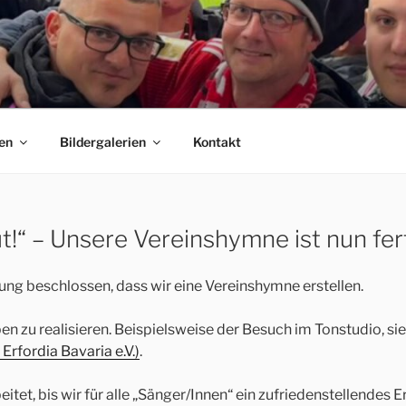
 E.V.
C Bayern München Fanclubs Erfordia Bavaria e.V.
en
Bildergalerien
Kontakt
t!“ – Unsere Vereinshymne ist nun fer
g beschlossen, dass wir eine Vereinshymne erstellen.
en zu realisieren. Beispielsweise der Besuch im Tonstudio, si
Erfordia Bavaria e.V.)
.
t, bis wir für alle „Sänger/Innen“ ein zufriedenstellendes Er