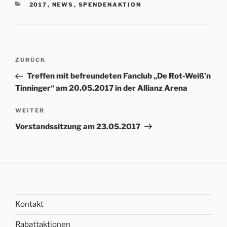
KATEGORIEN
2017
,
NEWS
,
SPENDENAKTION
Beitrags-
Vorheriger
ZURÜCK
Navigation
Beitrag
Treffen mit befreundeten Fanclub „De Rot-Weiß’n
Tinninger“ am 20.05.2017 in der Allianz Arena
Nächster
WEITER
Beitrag
Vorstandssitzung am 23.05.2017
Kontakt
Rabattaktionen