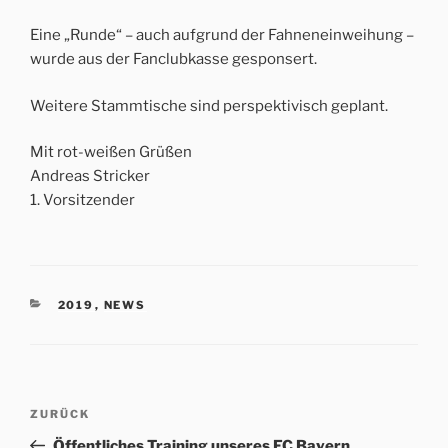
Eine „Runde“ – auch aufgrund der Fahneneinweihung –
wurde aus der Fanclubkasse gesponsert.
Weitere Stammtische sind perspektivisch geplant.
Mit rot-weißen Grüßen
Andreas Stricker
1. Vorsitzender
KATEGORIEN
2019
,
NEWS
Beitrags-
Vorheriger
ZURÜCK
Navigation
Beitrag
Öffentliches Training unseres FC Bayern