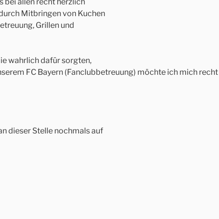
bei allen recht herzlich
es durch Mitbringen von Kuchen
etreuung, Grillen und
e wahrlich dafür sorgten,
nserem FC Bayern (Fanclubbetreuung) möchte ich mich recht h
an dieser Stelle nochmals auf