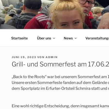
Zum
Inhalt
springen
ERFORDIA BAVARIA
Herzlich Willkommen auf der Homepage des Erfurter F
Startseite
Über uns
News
Veranstaltung
VERÖFFENTLICHT
JUNI 19, 2023
VON
ADMIN
AM
Grill- und Sommerfest am 17.06.2
„Back to the Roots“ war bei unserem Sommerfest am 
Unsere ersten Sommerfeste fanden auf dem Gelände 
dem Sportplatz im Erfurter-Ortsteil Schmira statt und 
Eine wohl richtige Entscheidung, denn insgesamt kam