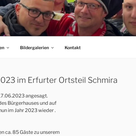
 E.V.
C Bayern München Fanclubs Erfordia Bavaria e.V.
en
Bildergalerien
Kontakt
023 im Erfurter Ortsteil Schmira
17.06.2023 angesagt.
des Bürgerhauses und auf
nun im Jahr 2023 wieder .
en ca. 85 Gäste zu unserem