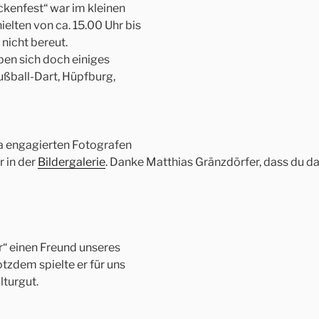
ckenfest“ war im kleinen
lten von ca. 15.00 Uhr bis
nicht bereut.
en sich doch einiges
Fußball-Dart, Hüpfburg,
a engagierten Fotografen
r in der
Bildergalerie
. Danke Matthias Gränzdörfer, dass du da
“ einen Freund unseres
otzdem spielte er für uns
lturgut.