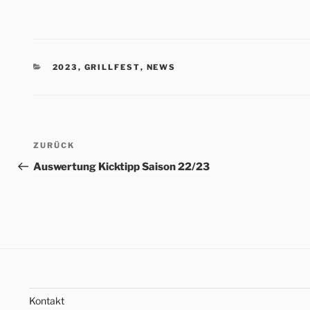
KATEGORIEN
2023
,
GRILLFEST
,
NEWS
Beitrags-
Vorheriger
ZURÜCK
Navigation
Beitrag
Auswertung Kicktipp Saison 22/23
Kontakt