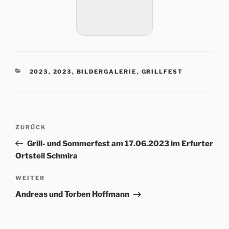
KATEGORIEN
2023
,
2023
,
BILDERGALERIE
,
GRILLFEST
Beitrags-
Vorheriger
ZURÜCK
Navigation
Beitrag
Grill- und Sommerfest am 17.06.2023 im Erfurter
Ortsteil Schmira
Nächster
WEITER
Beitrag
Andreas und Torben Hoffmann