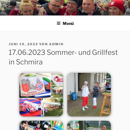
Zum
Inhalt
ERFORDIA BAVARIA E.V.
Herzlich Willkommen auf der Homepage des Erfurter FC Bayern
springen
München Fanclubs Erfordia Bavaria e.V.
Menü
VERÖFFENTLICHT
JUNI 19, 2023
VON
ADMIN
AM
17.06.2023 Sommer- und Grillfest
in Schmira