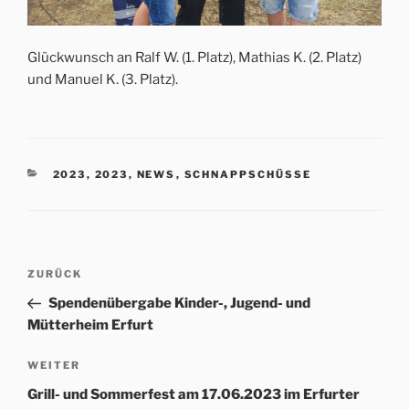
Glückwunsch an Ralf W. (1. Platz), Mathias K. (2. Platz)
und Manuel K. (3. Platz).
KATEGORIEN
2023
,
2023
,
NEWS
,
SCHNAPPSCHÜSSE
Beitrags-
Vorheriger
ZURÜCK
Navigation
Beitrag
Spendenübergabe Kinder-, Jugend- und
Mütterheim Erfurt
Nächster
WEITER
Beitrag
Grill- und Sommerfest am 17.06.2023 im Erfurter