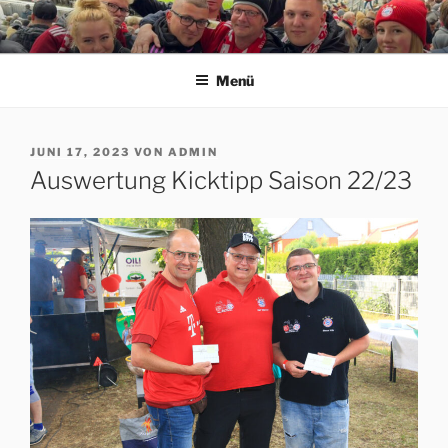
Zum
Inhalt
ERFORDIA BAVARIA E.V.
Herzlich Willkommen auf der Homepage des Erfurter FC Bayern
springen
München Fanclubs Erfordia Bavaria e.V.
Menü
VERÖFFENTLICHT
JUNI 17, 2023
VON
ADMIN
AM
Auswertung Kicktipp Saison 22/23