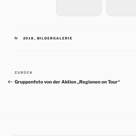
KATEGORIEN
2018
,
BILDERGALERIE
Beitrags-
Vorheriger
ZURÜCK
Navigation
Beitrag
Gruppenfoto von der Aktion „Regionen on Tour“