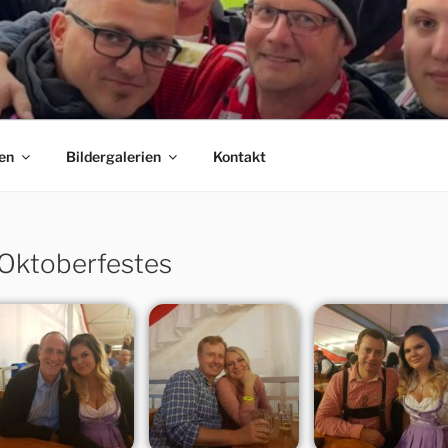
 E.V.
C Bayern München Fanclubs Erfordia Bavaria e.V.
en
Bildergalerien
Kontakt
-Oktoberfestes