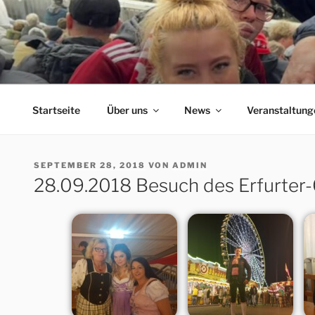
Zum
Inhalt
springen
ERFORDIA BAVARIA
Herzlich Willkommen auf der Homepage des Erfurter F
Startseite
Über uns
News
Veranstaltung
VERÖFFENTLICHT
SEPTEMBER 28, 2018
VON
ADMIN
AM
28.09.2018 Besuch des Erfurter