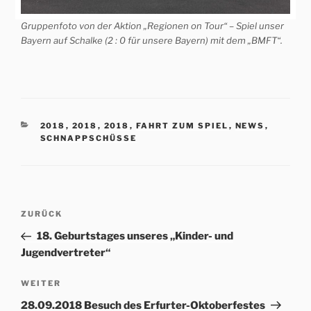
Gruppenfoto von der Aktion „Regionen on Tour“ – Spiel unser
Bayern auf Schalke (2 : 0 für unsere Bayern) mit dem „BMFT“.
KATEGORIEN
2018
,
2018
,
2018
,
FAHRT ZUM SPIEL
,
NEWS
,
SCHNAPPSCHÜSSE
Beitrags-
Vorheriger
ZURÜCK
Navigation
Beitrag
18. Geburtstages unseres „Kinder- und
Jugendvertreter“
Nächster
WEITER
Beitrag
28.09.2018 Besuch des Erfurter-Oktoberfestes