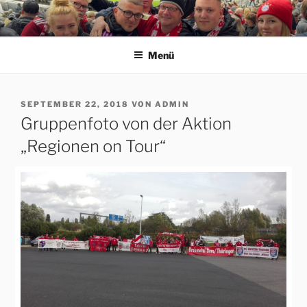
Zum
Inhalt
ERFORDIA BAVARIA E.V.
Herzlich Willkommen auf der Homepage des Erfurter FC Bayern
springen
München Fanclubs Erfordia Bavaria e.V.
Menü
VERÖFFENTLICHT
SEPTEMBER 22, 2018
VON
ADMIN
AM
Gruppenfoto von der Aktion
„Regionen on Tour“