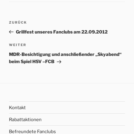
Beitrags-
Vorheriger
ZURÜCK
Navigation
Beitrag
Grillfest unseres Fanclubs am 22.09.2012
Nächster
WEITER
Beitrag
MDR-Besichtigung und anschließender „Skyabend“
beim Spiel HSV –FCB
Kontakt
Rabattaktionen
Befreundete Fanclubs