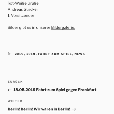
Rot-Weiße Grüße
Andreas Stricker
1. Vorsitzender
Bilder gibt es in unserer
Bildergalerie.
KATEGORIEN
2019
,
2019
,
FAHRT ZUM SPIEL
,
NEWS
Beitrags-
Vorheriger
ZURÜCK
Navigation
Beitrag
18.05.2019 Fahrt zum Spiel gegen Frankfurt
Nächster
WEITER
Beitrag
Berlin! Berlin! Wir waren in Berlin!