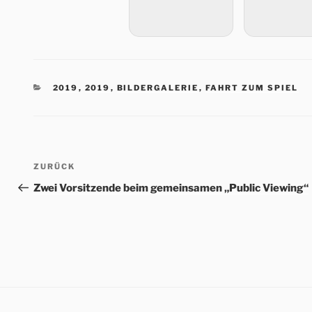
KATEGORIEN
2019
,
2019
,
BILDERGALERIE
,
FAHRT ZUM SPIEL
Beitrags-
Vorheriger
ZURÜCK
Navigation
Beitrag
Zwei Vorsitzende beim gemeinsamen „Public Viewing“