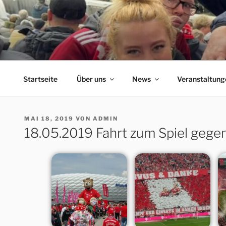
Zum
Inhalt
springen
ERFORDIA BAVARIA
Herzlich Willkommen auf der Homepage des Erfurter F
Startseite
Über uns
News
Veranstaltung
VERÖFFENTLICHT
MAI 18, 2019
VON
ADMIN
AM
18.05.2019 Fahrt zum Spiel gegen