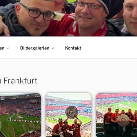
 E.V.
C Bayern München Fanclubs Erfordia Bavaria e.V.
en
Bildergalerien
Kontakt
 Frankfurt