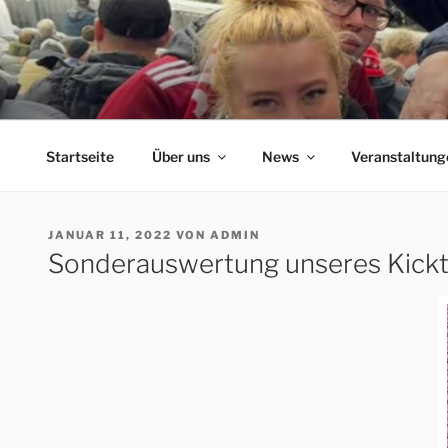
Zum
Inhalt
springen
ERFORDIA BAVARIA
Herzlich Willkommen auf der Homepage des Erfurter F
Startseite
Über uns
News
Veranstaltung
VERÖFFENTLICHT
JANUAR 11, 2022
VON
ADMIN
AM
Sonderauswertung unseres Kickt