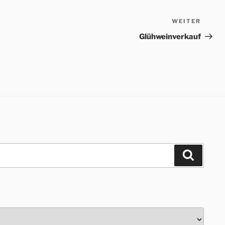
WEITER
Nächs
Beitr
Glühweinverkauf
Suchen