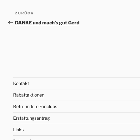
Beitrags-
Vorheriger
ZURÜCK
Navigation
Beitrag
DANKE und mach’s gut Gerd
Kontakt
Rabattaktionen
Befreundete Fanclubs
Erstattungsantrag
Links