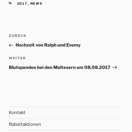
KATEGORIEN
2017
,
NEWS
Beitrags-
Vorheriger
ZURÜCK
Navigation
Beitrag
Hochzeit von Ralph und Evemy
Nächster
WEITER
Beitrag
Blutspenden bei den Maltesern am 08.08.2017
Kontakt
Rabattaktionen