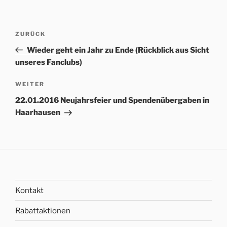
Beitrags-
Vorheriger
ZURÜCK
Navigation
Beitrag
Wieder geht ein Jahr zu Ende (Rückblick aus Sicht
unseres Fanclubs)
Nächster
WEITER
Beitrag
22.01.2016 Neujahrsfeier und Spendenübergaben in
Haarhausen
Kontakt
Rabattaktionen