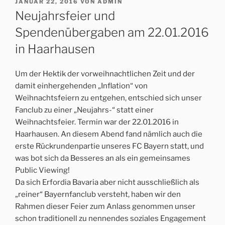
VERÖFFENTLICHT
JANUAR 22, 2016
VON
ADMIN
AM
Neujahrsfeier und
Spendenübergaben am 22.01.2016
in Haarhausen
Um der Hektik der vorweihnachtlichen Zeit und der
damit einhergehenden „Inflation“ von
Weihnachtsfeiern zu entgehen, entschied sich unser
Fanclub zu einer „Neujahrs-“ statt einer
Weihnachtsfeier. Termin war der 22.01.2016 in
Haarhausen. An diesem Abend fand nämlich auch die
erste Rückrundenpartie unseres FC Bayern statt, und
was bot sich da Besseres an als ein gemeinsames
Public Viewing!
Da sich Erfordia Bavaria aber nicht ausschließlich als
„reiner“ Bayernfanclub versteht, haben wir den
Rahmen dieser Feier zum Anlass genommen unser
schon traditionell zu nennendes soziales Engagement