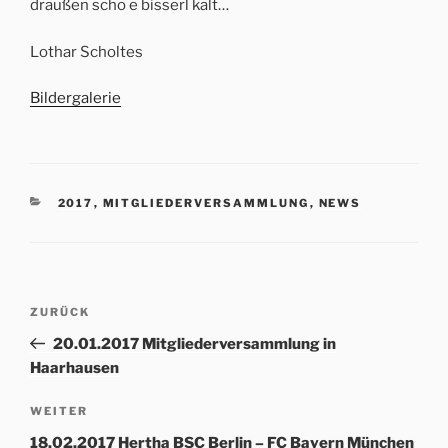
draußen scho e bisserl kalt…
Lothar Scholtes
Bildergalerie
KATEGORIEN
2017
,
MITGLIEDERVERSAMMLUNG
,
NEWS
Beitrags-
Vorheriger
ZURÜCK
Navigation
Beitrag
20.01.2017 Mitgliederversammlung in
Haarhausen
Nächster
WEITER
Beitrag
18.02.2017 Hertha BSC Berlin – FC Bayern München