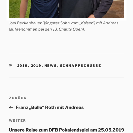
Joel Beckenbauer (jüngster Sohn vom „Kaiser“) mit Andreas
(aufgenommen bei den 13. Charity Open).
KATEGORIEN
2019
,
2019
,
NEWS
,
SCHNAPPSCHÜSSE
Beitrags-
Vorheriger
ZURÜCK
Navigation
Beitrag
Franz „Bulle“ Roth mit Andreas
Nächster
WEITER
Beitrag
Unsere Reise zum DFB Pokalendspiel am 25.05.2019