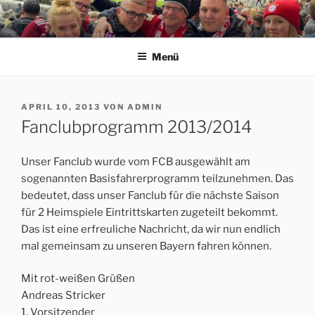
Zum
Inhalt
ERFORDIA BAVARIA E.V.
Herzlich Willkommen auf der Homepage des Erfurter FC Bayern
springen
München Fanclubs Erfordia Bavaria e.V.
Menü
VERÖFFENTLICHT
APRIL 10, 2013
VON
ADMIN
AM
Fanclubprogramm 2013/2014
Unser Fanclub wurde vom FCB ausgewählt am
sogenannten Basisfahrerprogramm teilzunehmen. Das
bedeutet, dass unser Fanclub für die nächste Saison
für 2 Heimspiele Eintrittskarten zugeteilt bekommt.
Das ist eine erfreuliche Nachricht, da wir nun endlich
mal gemeinsam zu unseren Bayern fahren können.
Mit rot-weißen Grüßen
Andreas Stricker
1. Vorsitzender