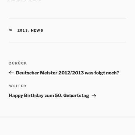
KATEGORIEN
2013
,
NEWS
Beitrags-
Vorheriger
ZURÜCK
Navigation
Beitrag
Deutscher Meister 2012/2013 was folgt noch?
Nächster
WEITER
Beitrag
Happy Birthday zum 50. Geburtstag