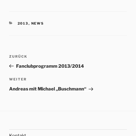
KATEGORIEN
2013
,
NEWS
Beitrags-
Vorheriger
ZURÜCK
Navigation
Beitrag
Fanclubprogramm 2013/2014
Nächster
WEITER
Beitrag
Andreas mit Michael „Buschmann“
Kontakt