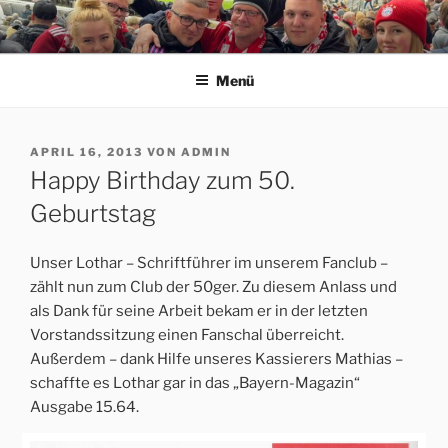
Zum
Inhalt
ERFORDIA BAVARIA E.V.
Herzlich Willkommen auf der Homepage des Erfurter FC Bayern
springen
München Fanclubs Erfordia Bavaria e.V.
Menü
VERÖFFENTLICHT
APRIL 16, 2013
VON
ADMIN
AM
Happy Birthday zum 50.
Geburtstag
Unser Lothar – Schriftführer im unserem Fanclub –
zählt nun zum Club der 50ger. Zu diesem Anlass und
als Dank für seine Arbeit bekam er in der letzten
Vorstandssitzung einen Fanschal überreicht.
Außerdem – dank Hilfe unseres Kassierers Mathias –
schaffte es Lothar gar in das „Bayern-Magazin“
Ausgabe 15.64.