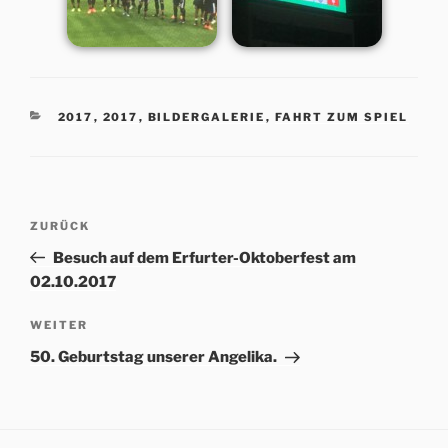
KATEGORIEN
2017
,
2017
,
BILDERGALERIE
,
FAHRT ZUM SPIEL
Beitrags-
Vorheriger
ZURÜCK
Navigation
Beitrag
Besuch auf dem Erfurter-Oktoberfest am
02.10.2017
Nächster
WEITER
Beitrag
50. Geburtstag unserer Angelika.