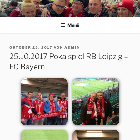
Zum
Inhalt
ERFORDIA BAVARIA E.V.
Herzlich Willkommen auf der Homepage des Erfurter FC Bayern
springen
München Fanclubs Erfordia Bavaria e.V.
Menü
VERÖFFENTLICHT
OKTOBER 25, 2017
VON
ADMIN
AM
25.10.2017 Pokalspiel RB Leipzig –
FC Bayern