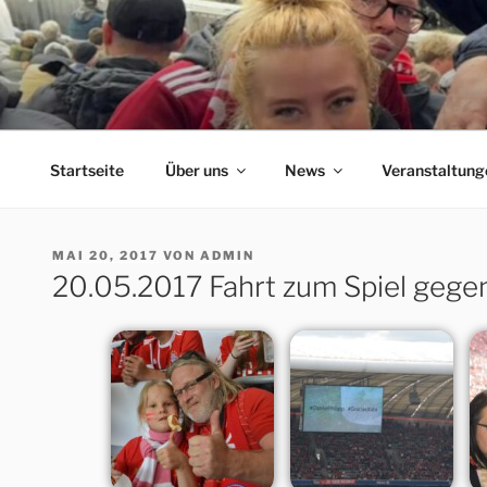
Zum
Inhalt
springen
ERFORDIA BAVARIA
Herzlich Willkommen auf der Homepage des Erfurter F
Startseite
Über uns
News
Veranstaltung
VERÖFFENTLICHT
MAI 20, 2017
VON
ADMIN
AM
20.05.2017 Fahrt zum Spiel gege