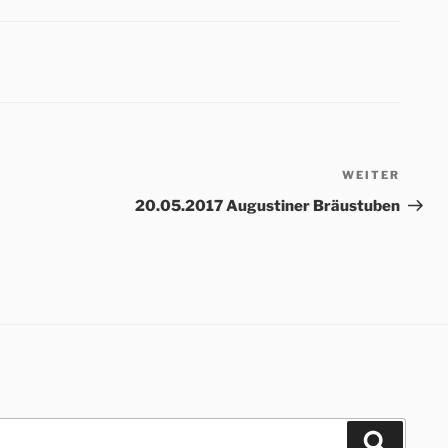
WEITER
Nächs
Beitr
20.05.2017 Augustiner Bräustuben
Suchen