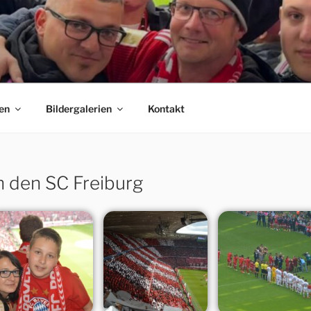
 E.V.
C Bayern München Fanclubs Erfordia Bavaria e.V.
en
Bildergalerien
Kontakt
n den SC Freiburg