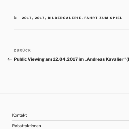
KATEGORIEN
2017
,
2017
,
BILDERGALERIE
,
FAHRT ZUM SPIEL
Beitrags-
Vorheriger
ZURÜCK
Navigation
Beitrag
Public Viewing am 12.04.2017 im „Andreas Kavalier“ (F
Kontakt
Rabattaktionen