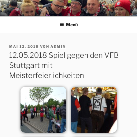
Zum
Inhalt
ERFORDIA BAVARIA E.V.
Herzlich Willkommen auf der Homepage des Erfurter FC Bayern
springen
München Fanclubs Erfordia Bavaria e.V.
Menü
VERÖFFENTLICHT
MAI 12, 2018
VON
ADMIN
AM
12.05.2018 Spiel gegen den VFB
Stuttgart mit
Meisterfeierlichkeiten