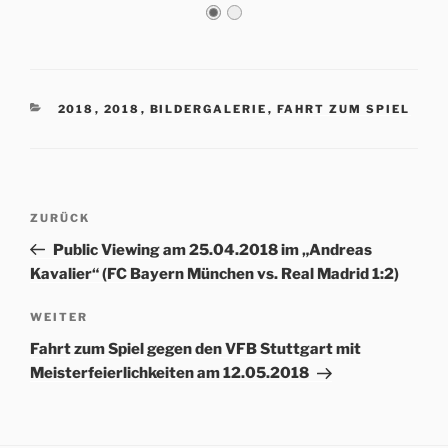
KATEGORIEN
2018
,
2018
,
BILDERGALERIE
,
FAHRT ZUM SPIEL
Beitrags-
Vorheriger
ZURÜCK
Navigation
Beitrag
Public Viewing am 25.04.2018 im „Andreas
Kavalier“ (FC Bayern München vs. Real Madrid 1:2)
Nächster
WEITER
Beitrag
Fahrt zum Spiel gegen den VFB Stuttgart mit
Meisterfeierlichkeiten am 12.05.2018