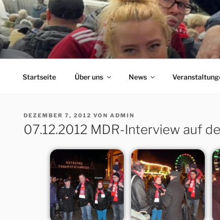
Zum
Inhalt
springen
ERFORDIA BAVARIA
Herzlich Willkommen auf der Homepage des Erfurter F
Startseite
Über uns
News
Veranstaltung
VERÖFFENTLICHT
DEZEMBER 7, 2012
VON
ADMIN
AM
07.12.2012 MDR-Interview auf d