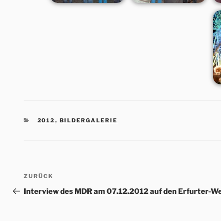
KATEGORIEN
2012
,
BILDERGALERIE
Beitrags-
Vorheriger
ZURÜCK
Navigation
Beitrag
Interview des MDR am 07.12.2012 auf den Erfurter-W