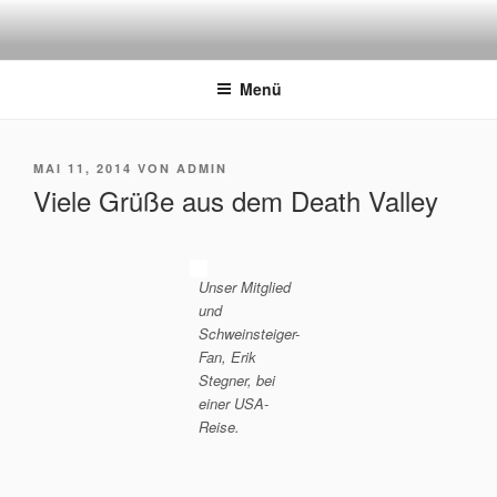
Zum
Inhalt
ERFORDIA BAVARIA E.V.
Herzlich Willkommen auf der Homepage des Erfurter FC Bayern
springen
München Fanclubs Erfordia Bavaria e.V.
Menü
VERÖFFENTLICHT
MAI 11, 2014
VON
ADMIN
AM
Viele Grüße aus dem Death Valley
Unser Mitglied
und
Schweinsteiger-
Fan, Erik
Stegner, bei
einer USA-
Reise.