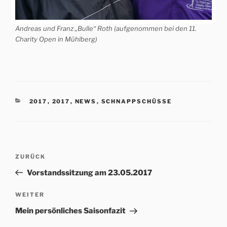
Andreas und Franz „Bulle“ Roth (aufgenommen bei den 11.
Charity Open in Mühlberg)
KATEGORIEN
2017
,
2017
,
NEWS
,
SCHNAPPSCHÜSSE
Beitrags-
Vorheriger
ZURÜCK
Navigation
Beitrag
Vorstandssitzung am 23.05.2017
Nächster
WEITER
Beitrag
Mein persönliches Saisonfazit