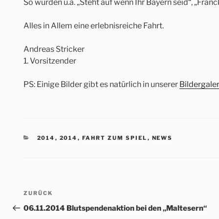
So wurden u.a. „Steht auf wenn Ihr Bayern seid“, „Fr
Alles in Allem eine erlebnisreiche Fahrt.
Andreas Stricker
1. Vorsitzender
PS: Einige Bilder gibt es natürlich in unserer
Bildergaler
KATEGORIEN
2014
,
2014
,
FAHRT ZUM SPIEL
,
NEWS
Beitrags-
Vorheriger
ZURÜCK
Navigation
Beitrag
06.11.2014 Blutspendenaktion bei den „Maltesern“