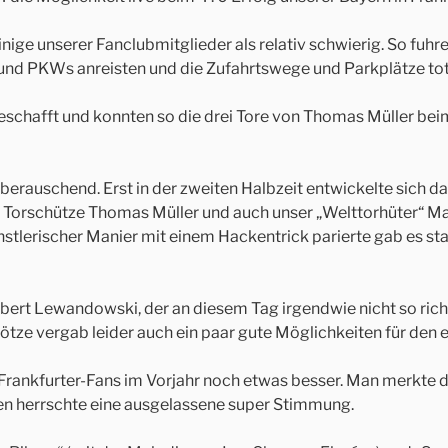
inige unserer Fanclubmitglieder als relativ schwierig. So fuh
und PKWs anreisten und die Zufahrtswege und Parkplätze tota
geschafft und konnten so die drei Tore von Thomas Müller bei
berauschend. Erst in der zweiten Halbzeit entwickelte sich da
Torschütze Thomas Müller und auch unser „Welttorhüter“ Manu
n künstlerischer Manier mit einem Hackentrick parierte gab es 
bert Lewandowski, der an diesem Tag irgendwie nicht so richt
tze vergab leider auch ein paar gute Möglichkeiten für den e
 Frankfurter-Fans im Vorjahr noch etwas besser. Man merkte
gen herrschte eine ausgelassene super Stimmung.