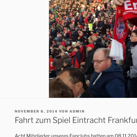
VERÖFFENTLICHT
NOVEMBER 8, 2014
VON
ADMIN
AM
Fahrt zum Spiel Eintracht Frankf
Acht Mitglieder unseres Fanclubs hatten am 08.11.2014 d