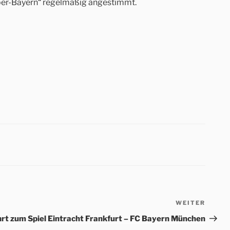
Super-Bayern“ regelmäßig angestimmt.
WEITER
Nächs
Beitr
rt zum Spiel Eintracht Frankfurt – FC Bayern München