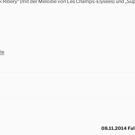
anck Ribery“ (mit der Melodie von Les Champs-Elysées) und „
ie
08.11.2014 Fah