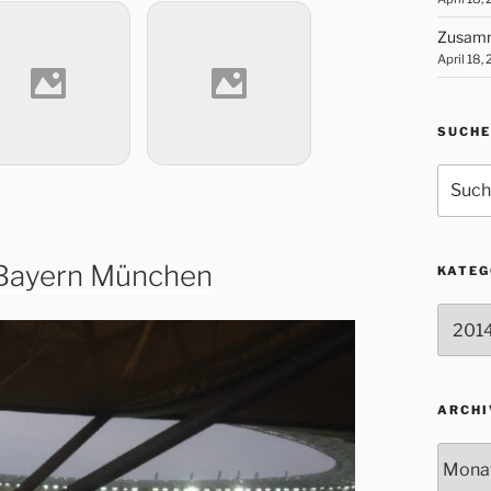
Zusamm
April 18,
SUCHE
Suche
nach:
 Bayern München
KATEG
Katego
ARCHI
Archiv