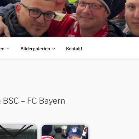
 E.V.
C Bayern München Fanclubs Erfordia Bavaria e.V.
en
Bildergalerien
Kontakt
a BSC – FC Bayern