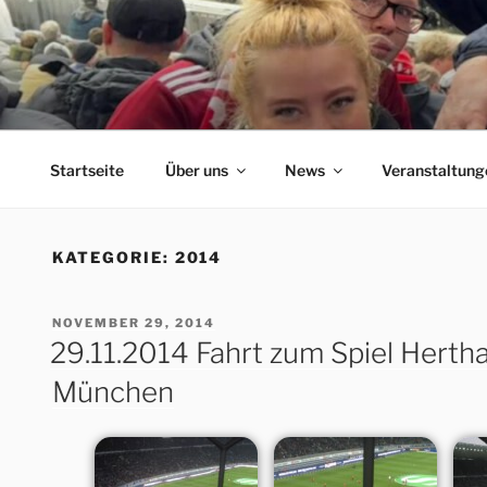
Zum
Inhalt
springen
ERFORDIA BAVARIA
Herzlich Willkommen auf der Homepage des Erfurter F
Startseite
Über uns
News
Veranstaltung
KATEGORIE:
2014
VERÖFFENTLICHT
NOVEMBER 29, 2014
AM
29.11.2014 Fahrt zum Spiel Herth
München