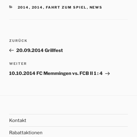
KATEGORIEN
2014
,
2014
,
FAHRT ZUM SPIEL
,
NEWS
Beitrags-
Vorheriger
ZURÜCK
Navigation
Beitrag
20.09.2014 Grillfest
Nächster
WEITER
Beitrag
10.10.2014 FC Memmingen vs. FCB II 1 : 4
Kontakt
Rabattaktionen