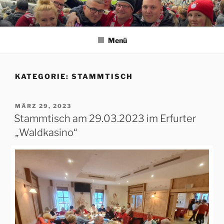
Zum
Inhalt
ERFORDIA BAVARIA E.V.
Herzlich Willkommen auf der Homepage des Erfurter FC Bayern
springen
München Fanclubs Erfordia Bavaria e.V.
Menü
KATEGORIE:
STAMMTISCH
VERÖFFENTLICHT
MÄRZ 29, 2023
AM
Stammtisch am 29.03.2023 im Erfurter
„Waldkasino“