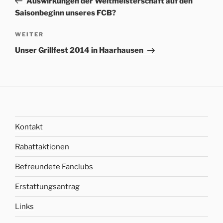
Auswirkungen der Weltmeisterschaft auf den
Saisonbeginn unseres FCB?
Nächster
WEITER
Beitrag
Unser Grillfest 2014 in Haarhausen
Kontakt
Rabattaktionen
Befreundete Fanclubs
Erstattungsantrag
Links