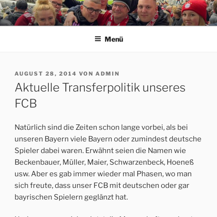
Zum
Inhalt
ERFORDIA BAVARIA E.V.
Herzlich Willkommen auf der Homepage des Erfurter FC Bayern
springen
München Fanclubs Erfordia Bavaria e.V.
Menü
VERÖFFENTLICHT
AUGUST 28, 2014
VON
ADMIN
AM
Aktuelle Transferpolitik unseres
FCB
Natürlich sind die Zeiten schon lange vorbei, als bei
unseren Bayern viele Bayern oder zumindest deutsche
Spieler dabei waren. Erwähnt seien die Namen wie
Beckenbauer, Müller, Maier, Schwarzenbeck, Hoeneß
usw. Aber es gab immer wieder mal Phasen, wo man
sich freute, dass unser FCB mit deutschen oder gar
bayrischen Spielern geglänzt hat.