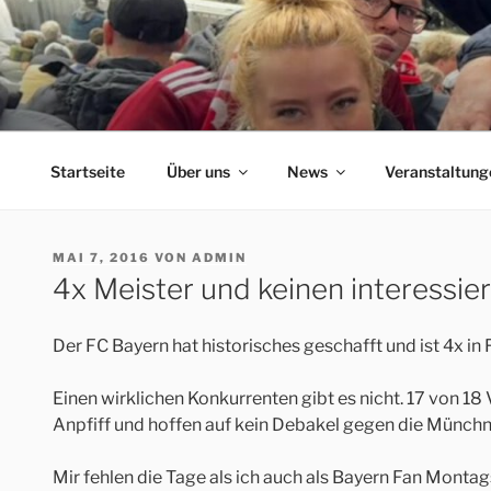
Zum
Inhalt
springen
ERFORDIA BAVARIA
Herzlich Willkommen auf der Homepage des Erfurter F
Startseite
Über uns
News
Veranstaltung
VERÖFFENTLICHT
MAI 7, 2016
VON
ADMIN
AM
4x Meister und keinen interessier
Der FC Bayern hat historisches geschafft und ist 4x in
Einen wirklichen Konkurrenten gibt es nicht. 17 von 18
Anpfiff und hoffen auf kein Debakel gegen die Münchner
Mir fehlen die Tage als ich auch als Bayern Fan Mont