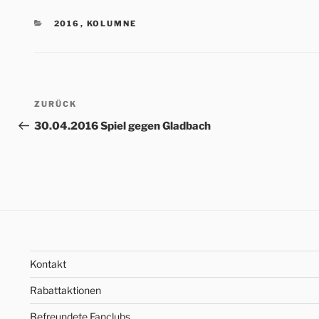
KATEGORIEN
2016
,
KOLUMNE
Beitrags-
Vorheriger
ZURÜCK
Navigation
Beitrag
30.04.2016 Spiel gegen Gladbach
Kontakt
Rabattaktionen
Befreundete Fanclubs