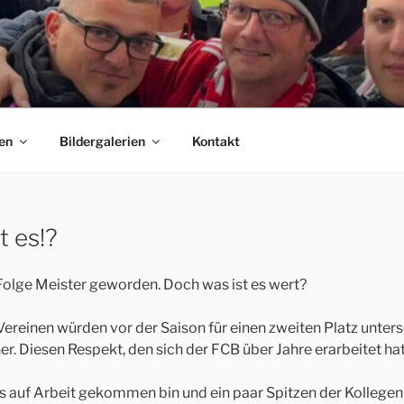
 E.V.
C Bayern München Fanclubs Erfordia Bavaria e.V.
en
Bildergalerien
Kontakt
t es!?
 Folge Meister geworden. Doch was ist es wert?
 Vereinen würden vor der Saison für einen zweiten Platz unter
. Diesen Respekt, den sich der FCB über Jahre erarbeitet hat
ags auf Arbeit gekommen bin und ein paar Spitzen der Kolleg