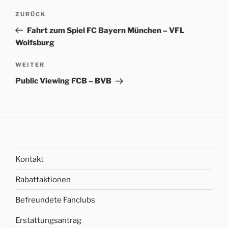
Beitrags-
Vorheriger
ZURÜCK
Navigation
Beitrag
Fahrt zum Spiel FC Bayern München – VFL
Wolfsburg
Nächster
WEITER
Beitrag
Public Viewing FCB – BVB
Kontakt
Rabattaktionen
Befreundete Fanclubs
Erstattungsantrag