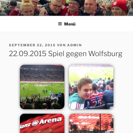
Zum
Inhalt
ERFORDIA BAVARIA E.V.
Herzlich Willkommen auf der Homepage des Erfurter FC Bayern
springen
München Fanclubs Erfordia Bavaria e.V.
Menü
VERÖFFENTLICHT
SEPTEMBER 22, 2015
VON
ADMIN
AM
22.09.2015 Spiel gegen Wolfsburg