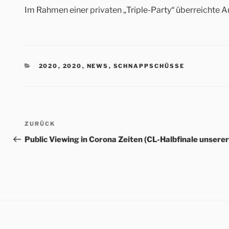
Im Rahmen einer privaten „Triple-Party“ überreichte A
KATEGORIEN
2020
,
2020
,
NEWS
,
SCHNAPPSCHÜSSE
Beitrags-
Vorheriger
ZURÜCK
Navigation
Beitrag
Public Viewing in Corona Zeiten (CL-Halbfinale unsere