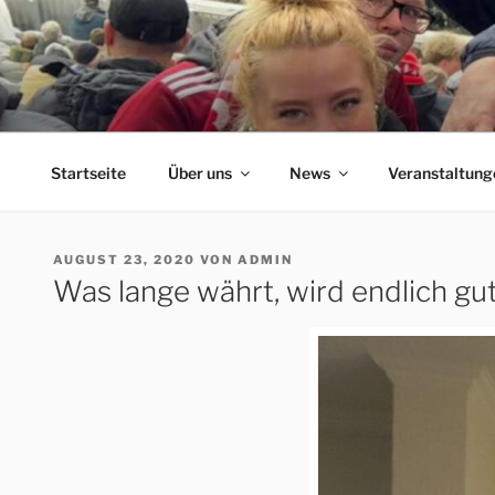
Zum
Inhalt
springen
ERFORDIA BAVARIA
Herzlich Willkommen auf der Homepage des Erfurter F
Startseite
Über uns
News
Veranstaltung
VERÖFFENTLICHT
AUGUST 23, 2020
VON
ADMIN
AM
Was lange währt, wird endlich gut