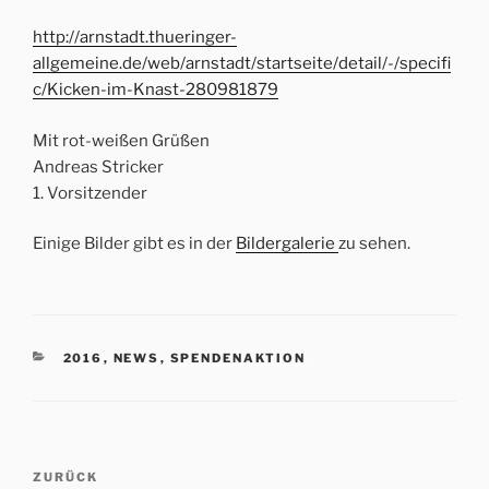
http://arnstadt.thueringer-
allgemeine.de/web/arnstadt/startseite/detail/-/specifi
c/Kicken-im-Knast-280981879
Mit rot-weißen Grüßen
Andreas Stricker
1. Vorsitzender
Einige Bilder gibt es in der
Bildergalerie
zu sehen.
KATEGORIEN
2016
,
NEWS
,
SPENDENAKTION
Beitrags-
Vorheriger
ZURÜCK