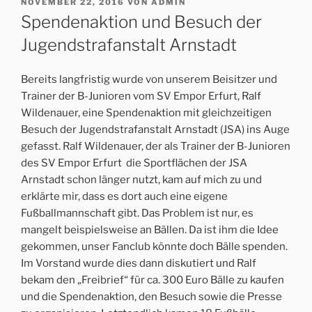
VERÖFFENTLICHT
NOVEMBER 22, 2016
VON
ADMIN
AM
Spendenaktion und Besuch der
Jugendstrafanstalt Arnstadt
Bereits langfristig wurde von unserem Beisitzer und
Trainer der B-Junioren vom SV Empor Erfurt, Ralf
Wildenauer, eine Spendenaktion mit gleichzeitigen
Besuch der Jugendstrafanstalt Arnstadt (JSA) ins Auge
gefasst. Ralf Wildenauer, der als Trainer der B-Junioren
des SV Empor Erfurt die Sportflächen der JSA
Arnstadt schon länger nutzt, kam auf mich zu und
erklärte mir, dass es dort auch eine eigene
Fußballmannschaft gibt. Das Problem ist nur, es
mangelt beispielsweise an Bällen. Da ist ihm die Idee
gekommen, unser Fanclub könnte doch Bälle spenden.
Im Vorstand wurde dies dann diskutiert und Ralf
bekam den „Freibrief“ für ca. 300 Euro Bälle zu kaufen
und die Spendenaktion, den Besuch sowie die Presse