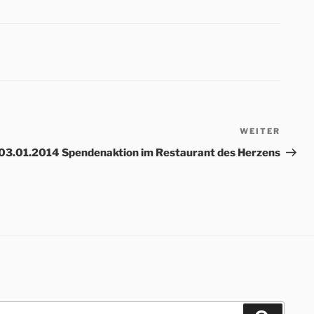
WEITER
Nächs
Beitr
03.01.2014 Spendenaktion im Restaurant des Herzens