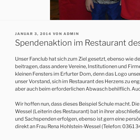
VERÖFFENTLICHT
JANUAR 3, 2014
VON
ADMIN
AM
Spendenaktion im Restaurant de
Unser Fanclub hat sich zum Ziel gesetzt, ebenso wie d
beitragen, dass andere Vereine, Institutionen und Firm
kleinen Fensters im Erfurter Dom, denn das Logo unse
unser Vorstand, sich im Restaurant des Herzens zu en
aber auch beim erforderlichen Abwasch behilflich. Au
Wir hoffen nun, dass dieses Beispiel Schule macht. Di
Wessel (Leiterin des Restaurant) bat in ihrer abschl
und Sachspenden erfolgen, ebenso ist gern eine persön
direkt an Frau Rena Hohlstein-Wessel (Telefon: 0361 3