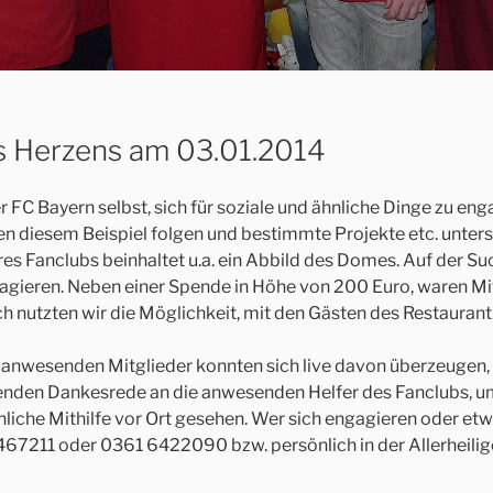
s Herzens am 03.01.2014
er FC Bayern selbst, sich für soziale und ähnliche Dinge zu 
en diesem Beispiel folgen und bestimmte Projekte etc. unters
res Fanclubs beinhaltet u.a. ein Abbild des Domes. Auf der 
gagieren. Neben einer Spende in Höhe von 200 Euro, waren M
ch nutzten wir die Möglichkeit, mit den Gästen des Restauran
e anwesenden Mitglieder konnten sich live davon überzeugen, 
ießenden Dankesrede an die anwesenden Helfer des Fanclubs, 
liche Mithilfe vor Ort gesehen. Wer sich engagieren oder etw
467211 oder 0361 6422090 bzw. persönlich in der Allerheilige