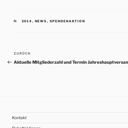
KATEGORIEN
2014
,
NEWS
,
SPENDENAKTION
Beitrags-
Vorheriger
ZURÜCK
Navigation
Beitrag
Aktuelle Mitgliederzahl und Termin Jahreshauptvers
Kontakt