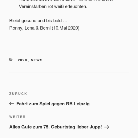
Vereinsfarben rot weiß erleuchten.
Bleibt gesund und bis bald …
Ronny, Lena & Berni (10.Mai 2020)
KATEGORIEN
2020
,
NEWS
Beitrags-
Vorheriger
ZURÜCK
Navigation
Beitrag
Fahrt zum Spiel gegen RB Leipzig
Nächster
WEITER
Beitrag
Alles Gute zum 75. Geburtstag lieber Jupp!