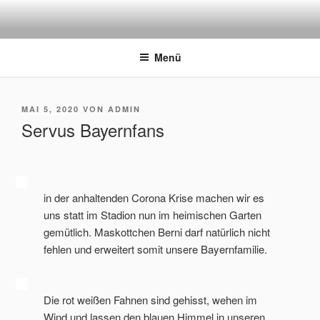
Zum
Inhalt
ERFORDIA BAVARIA E.V.
Herzlich Willkommen auf der Homepage des Erfurter FC Bayern
springen
München Fanclubs Erfordia Bavaria e.V.
Menü
VERÖFFENTLICHT
MAI 5, 2020
VON
ADMIN
AM
Servus Bayernfans
in der anhaltenden Corona Krise machen wir es
uns statt im Stadion nun im heimischen Garten
gemütlich. Maskottchen Berni darf natürlich nicht
fehlen und erweitert somit unsere Bayernfamilie.
Die rot weißen Fahnen sind gehisst, wehen im
Wind und lassen den blauen Himmel in unseren