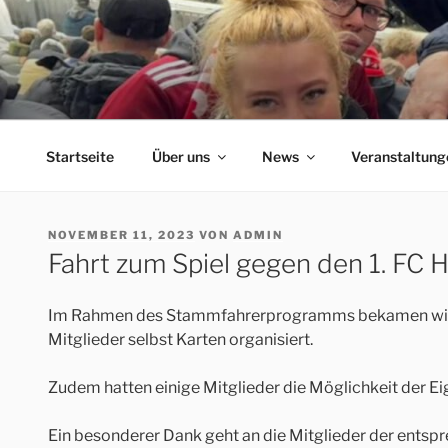
Zum
Inhalt
springen
ERFORDIA BAVARIA
Herzlich Willkommen auf der Homepage des Erfurter F
Startseite
Über uns
News
Veranstaltung
VERÖFFENTLICHT
NOVEMBER 11, 2023
VON
ADMIN
AM
Fahrt zum Spiel gegen den 1. FC 
Im Rahmen des Stammfahrerprogramms bekamen wir die 
Mitglieder selbst Karten organisiert.
Zudem hatten einige Mitglieder die Möglichkeit der E
Ein besonderer Dank geht an die Mitglieder der entsp