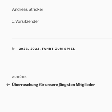
Andreas Stricker
1. Vorsitzender
KATEGORIEN
2023
,
2023
,
FAHRT ZUM SPIEL
Beitrags-
Vorheriger
ZURÜCK
Navigation
Beitrag
Überraschung für unsere jüngsten Mitglieder