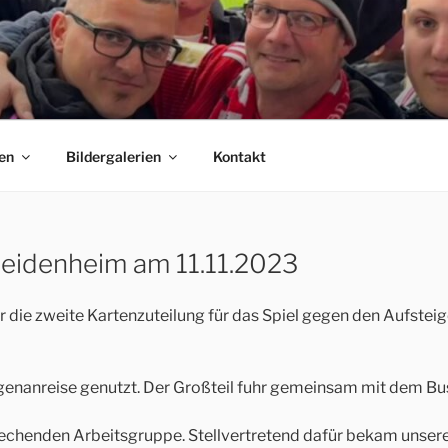
 E.V.
C Bayern München Fanclubs Erfordia Bavaria e.V.
en
Bildergalerien
Kontakt
Heidenheim am 11.11.2023
zweite Kartenzuteilung für das Spiel gegen den Aufsteiger
igenanreise genutzt. Der Großteil fuhr gemeinsam mit dem B
rechenden Arbeitsgruppe. Stellvertretend dafür bekam unser