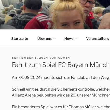
Zum
Inhalt
springen
ERFORDIA BAVARIA
Herzlich Willkommen auf der Homepage des Erfurter F
Startseite
Über uns
News
Veranstaltung
VERÖFFENTLICHT
SEPTEMBER 1, 2024
VON
ADMIN
AM
Fahrt zum Spiel FC Bayern Münch
Am 01.09.2024 machte sich der Fanclub auf den Weg 
Schnell ging es durch die Sicherheitskontrolle, welch
Allianz Arena bejubelten wir das 2:0 unserer Münchner
Ein besonderes Spiel war es für Thomas Müller, welche