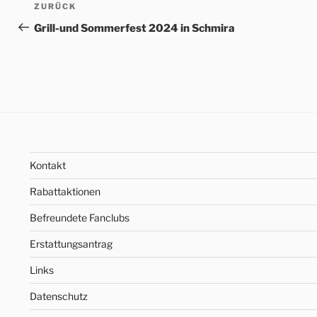
Beitrags-
Vorheriger
ZURÜCK
Navigation
Beitrag
Grill-und Sommerfest 2024 in Schmira
Kontakt
Rabattaktionen
Befreundete Fanclubs
Erstattungsantrag
Links
Datenschutz