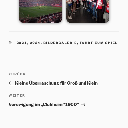
KATEGORIEN
2024
,
2024
,
BILDERGALERIE
,
FAHRT ZUM SPIEL
Beitrags-
Vorheriger
ZURÜCK
Navigation
Beitrag
Kleine Überraschung für Groß und Klein
Nächster
WEITER
Beitrag
Verewigung im „Clubheim *1900“