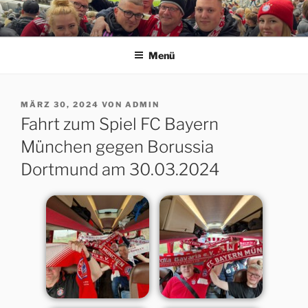
Zum
Inhalt
ERFORDIA BAVARIA E.V.
Herzlich Willkommen auf der Homepage des Erfurter FC Bayern
springen
München Fanclubs Erfordia Bavaria e.V.
Menü
VERÖFFENTLICHT
MÄRZ 30, 2024
VON
ADMIN
AM
Fahrt zum Spiel FC Bayern
München gegen Borussia
Dortmund am 30.03.2024