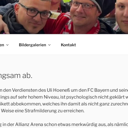
 E.V.
C Bayern München Fanclubs Erfordia Bavaria e.V.
en
Bildergalerien
Kontakt
angsam ab.
hen den Verdiensten des Uli Hoeneß um den FC Bayern und seine
dings auf sehr hohem Niveau, ist psychologisch nicht geklärt
tikett abbekommen, welches ihn damit als nicht ganz zurech
 Weise eine Strafmilderung zu erreichen.
 in der Allianz Arena schon etwas merkwürdig aus, als nämlich