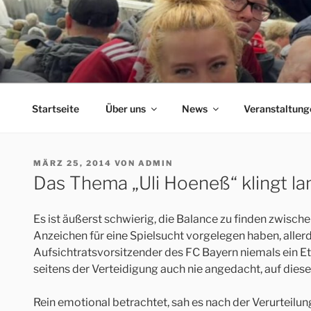
Zum
Inhalt
springen
ERFORDIA BAVARIA
Herzlich Willkommen auf der Homepage des Erfurter F
Startseite
Über uns
News
Veranstaltung
VERÖFFENTLICHT
MÄRZ 25, 2014
VON
ADMIN
AM
Das Thema „Uli Hoeneß“ klingt l
Es ist äußerst schwierig, die Balance zu finden zwisc
Anzeichen für eine Spielsucht vorgelegen haben, aller
Aufsichtratsvorsitzender des FC Bayern niemals ein E
seitens der Verteidigung auch nie angedacht, auf diese
Rein emotional betrachtet, sah es nach der Verurteilung