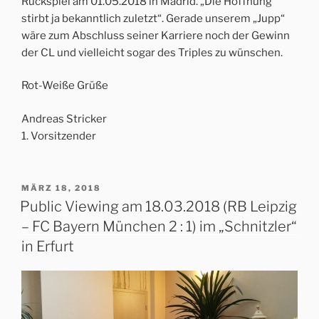
Rückspiel am 01.05.2018 in Madrid. „Die Hoffnung
stirbt ja bekanntlich zuletzt“. Gerade unserem „Jupp“
wäre zum Abschluss seiner Karriere noch der Gewinn
der CL und vielleicht sogar des Triples zu wünschen.
Rot-Weiße Grüße
Andreas Stricker
1. Vorsitzender
VERÖFFENTLICHT
MÄRZ 18, 2018
AM
Public Viewing am 18.03.2018 (RB Leipzig
– FC Bayern München 2 : 1) im „Schnitzler“
in Erfurt