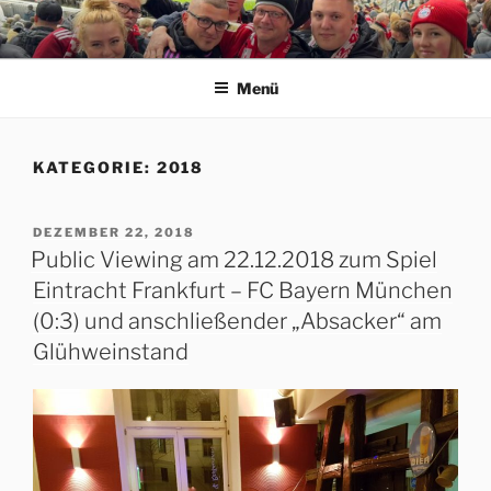
Zum
Inhalt
ERFORDIA BAVARIA E.V.
Herzlich Willkommen auf der Homepage des Erfurter FC Bayern
springen
München Fanclubs Erfordia Bavaria e.V.
Menü
KATEGORIE:
2018
VERÖFFENTLICHT
DEZEMBER 22, 2018
AM
Public Viewing am 22.12.2018 zum Spiel
Eintracht Frankfurt – FC Bayern München
(0:3) und anschließender „Absacker“ am
Glühweinstand