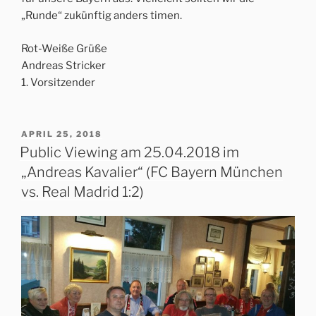
„Runde“ zukünftig anders timen.
Rot-Weiße Grüße
Andreas Stricker
1. Vorsitzender
VERÖFFENTLICHT
APRIL 25, 2018
AM
Public Viewing am 25.04.2018 im
„Andreas Kavalier“ (FC Bayern München
vs. Real Madrid 1:2)